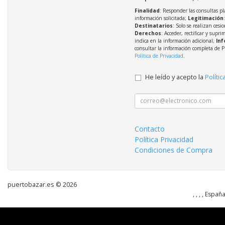
Finalidad
: Responder las consultas pl
información solicitada;
Legitimación
Destinatarios
: Solo se realizan cesio
Derechos
: Acceder, rectificar y supri
indica en la información adicional;
Inf
consultar la información completa de P
Política de Privacidad
.
He leído y acepto la
Polític
Contacto
Política Privacidad
Condiciones de Compra
puertobazar.es © 2026
, , , , Españ