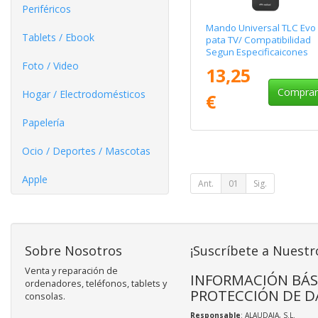
Periféricos
Mando Universal TLC Evo
Tablets / Ebook
pata TV/ Compatibilidad
Segun Especificaicones
Foto / Video
13,25
Compra
Hogar / Electrodomésticos
€
Papelería
Ocio / Deportes / Mascotas
Apple
Ant.
01
Sig.
Sobre Nosotros
¡Suscríbete a Nuestr
Venta y reparación de
INFORMACIÓN BÁS
ordenadores, teléfonos, tablets y
PROTECCIÓN DE D
consolas.
Responsable
: ALAUDAJA, S.L.