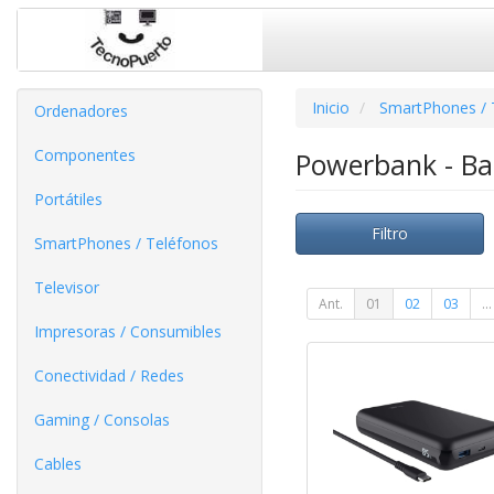
Inicio
SmartPhones / 
Ordenadores
Componentes
Powerbank - Ba
Portátiles
Filtro
SmartPhones / Teléfonos
Televisor
Ant.
01
02
03
...
Impresoras / Consumibles
Conectividad / Redes
Gaming / Consolas
Cables