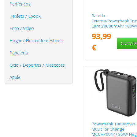
Periféricos
Batería
Tablets / Ebook
Externa/Powerbank Tru
Laro 20000mAh/ 100W
Foto / Video
Negra/ Compatible con
93,99
Portátiles
Hogar / Electrodomésticos
Compra
€
Papelería
Ocio / Deportes / Mascotas
Apple
Powerbank 10000mAh
Muvit For Change
MCCHP0014/ 35W/ Neg