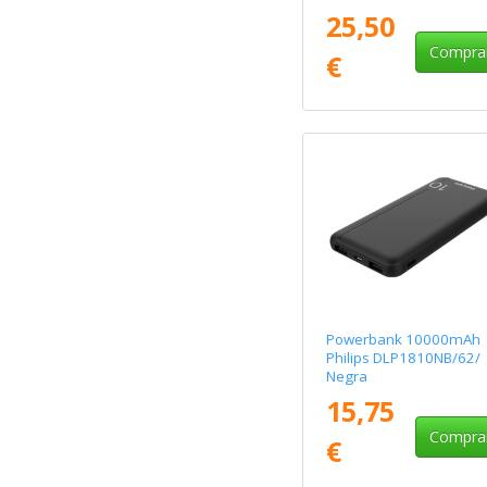
25,50
Compra
€
Powerbank 10000mAh
Philips DLP1810NB/62/
Negra
15,75
Compra
€