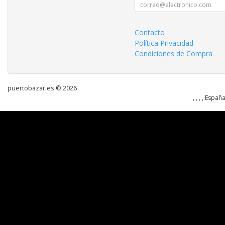
Contacto
Política Privacidad
Condiciones de Compra
puertobazar.es © 2026
, , , , Españ