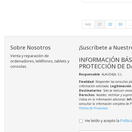
Ant.
01
02
03
...
Sobre Nosotros
¡Suscríbete a Nuestr
Venta y reparación de
INFORMACIÓN BÁS
ordenadores, teléfonos, tablets y
PROTECCIÓN DE D
consolas.
Responsable
: ALAUDAJA, S.L.
Finalidad
: Responder las consultas pl
información solicitada;
Legitimación
Destinatarios
: Solo se realizan cesio
Derechos
: Acceder, rectificar y supri
indica en la información adicional;
Inf
consultar la información completa de P
Política de Privacidad
.
He leído y acepto la
Polític