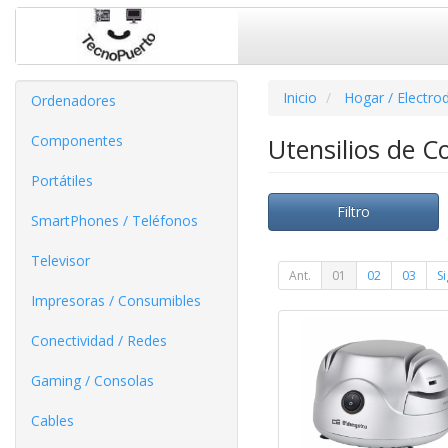
Inicio
Hogar / Electro
Ordenadores
Componentes
Utensilios de C
Portátiles
Filtro
SmartPhones / Teléfonos
Televisor
Ant.
01
02
03
Si
Impresoras / Consumibles
Conectividad / Redes
Gaming / Consolas
Cables