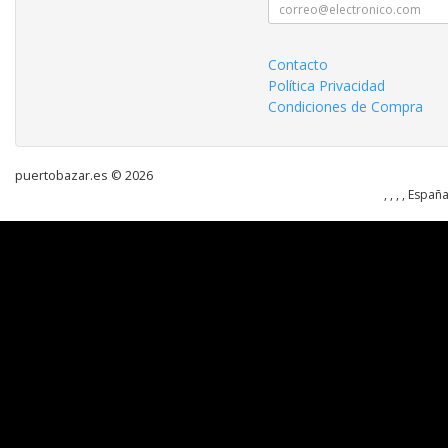
Contacto
Política Privacidad
Condiciones de Compra
puertobazar.es © 2026
, , , , Españ