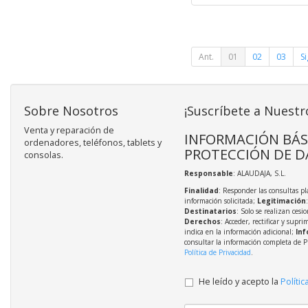
Ant.
01
02
03
Si
Sobre Nosotros
¡Suscríbete a Nuestr
Venta y reparación de
INFORMACIÓN BÁS
ordenadores, teléfonos, tablets y
PROTECCIÓN DE D
consolas.
Responsable
: ALAUDAJA, S.L.
Finalidad
: Responder las consultas pl
información solicitada;
Legitimación
Destinatarios
: Solo se realizan cesio
Derechos
: Acceder, rectificar y supri
indica en la información adicional;
Inf
consultar la información completa de P
Política de Privacidad
.
He leído y acepto la
Polític