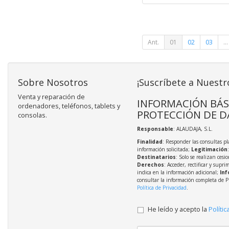
Ant.
01
02
03
...
Sobre Nosotros
¡Suscríbete a Nuestr
Venta y reparación de
INFORMACIÓN BÁS
ordenadores, teléfonos, tablets y
PROTECCIÓN DE D
consolas.
Responsable
: ALAUDAJA, S.L.
Finalidad
: Responder las consultas pl
información solicitada;
Legitimación
Destinatarios
: Solo se realizan cesio
Derechos
: Acceder, rectificar y supri
indica en la información adicional;
Inf
consultar la información completa de P
Política de Privacidad
.
He leído y acepto la
Polític