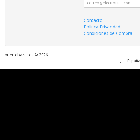
Contacto
Política Privacidad
Condiciones de Compra
puertobazar.es © 2026
, , , , Españ