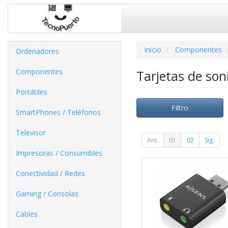
Inicio
Componentes
Ordenadores
Componentes
Tarjetas de so
Portátiles
Filtro
SmartPhones / Teléfonos
Televisor
Ant.
01
02
Sig.
Impresoras / Consumibles
Conectividad / Redes
Gaming / Consolas
Cables