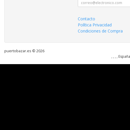
Contacto
Política Privacidad
Condiciones de Compra
puertobazar.es © 2026
, , , , Españ