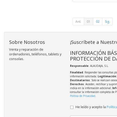
Ant.
01
02
Sig.
Sobre Nosotros
¡Suscríbete a Nuestr
Venta y reparación de
INFORMACIÓN BÁS
ordenadores, teléfonos, tablets y
PROTECCIÓN DE D
consolas.
Responsable
: ALAUDAJA, S.L.
Finalidad
: Responder las consultas pl
información solicitada;
Legitimación
Destinatarios
: Solo se realizan cesio
Derechos
: Acceder, rectificar y supri
indica en la información adicional;
Inf
consultar la información completa de P
Política de Privacidad
.
He leído y acepto la
Polític