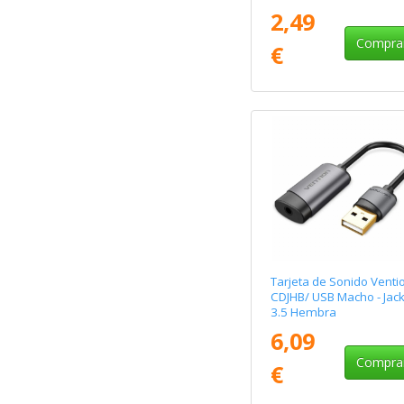
2,49
Compra
€
Tarjeta de Sonido Venti
CDJHB/ USB Macho - Jac
3.5 Hembra
6,09
Compra
€