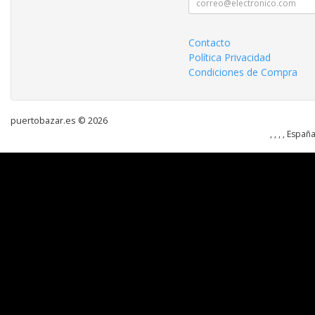
Contacto
Política Privacidad
Condiciones de Compra
puertobazar.es © 2026
, , , , Españ