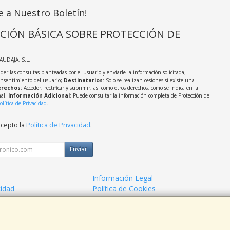
e a Nuestro Boletín!
CIÓN BÁSICA SOBRE PROTECCIÓN DE
LAUDAJA, S.L.
der las consultas planteadas por el usuario y enviarle la información solicitada;
onsentimiento del usuario;
Destinatarios
: Solo se realizan cesiones si existe una
rechos
: Acceder, rectificar y suprimir, así como otros derechos, como se indica en la
nal;
Información Adicional
: Puede consultar la información completa de Protección de
olítica de Privacidad
.
acepto la
Política de Privacidad
.
Enviar
Información Legal
cidad
Política de Cookies
de Compra
Formas de Pago