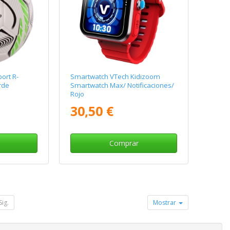
ort R-
Smartwatch VTech Kidizoom
rde
Smartwatch Max/ Notificaciones/
Rojo
30,50 €
Comprar
Sig.
Mostrar