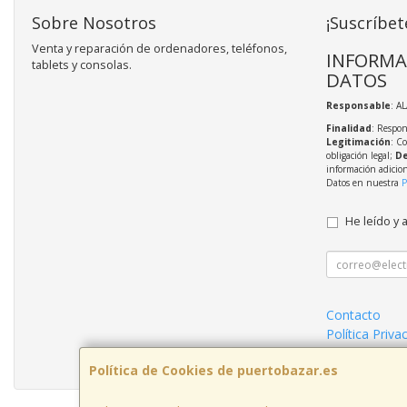
Sobre Nosotros
¡Suscríbet
Venta y reparación de ordenadores, teléfonos,
INFORMA
tablets y consolas.
DATOS
Responsable
: A
Finalidad
: Respon
Legitimación
: C
obligación legal;
De
información adicio
Datos en nuestra
P
He leído y 
Contacto
Política Priva
Condiciones 
Política de Cookies de puertobazar.es