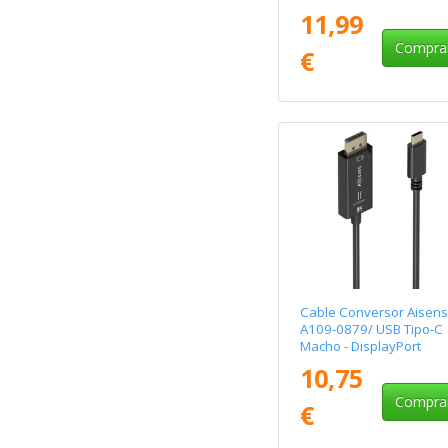
Macho/ Hasta 27W/
11,99
1250Mbps/ 1.8m/ Negr
Compra
€
Cable Conversor Aisens
A109-0879/ USB Tipo-C
Macho - DisplayPort
Macho/ 1.8m/ Negro
10,75
Compra
€