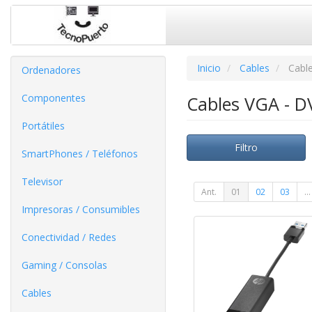
Inicio
Cables
Cable
Ordenadores
Componentes
Cables VGA - DV
Portátiles
Filtro
SmartPhones / Teléfonos
Televisor
Ant.
01
02
03
...
Impresoras / Consumibles
Conectividad / Redes
Gaming / Consolas
Cables