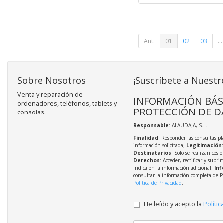
Ant.
01
02
03
...
Sobre Nosotros
¡Suscríbete a Nuestr
Venta y reparación de
INFORMACIÓN BÁS
ordenadores, teléfonos, tablets y
PROTECCIÓN DE D
consolas.
Responsable
: ALAUDAJA, S.L.
Finalidad
: Responder las consultas pl
información solicitada;
Legitimación
Destinatarios
: Solo se realizan cesio
Derechos
: Acceder, rectificar y supri
indica en la información adicional;
Inf
consultar la información completa de P
Política de Privacidad
.
He leído y acepto la
Polític