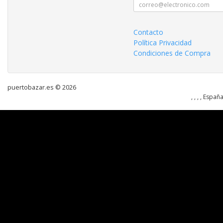
Contacto
Política Privacidad
Condiciones de Compra
puertobazar.es © 2026
, , , , Españ