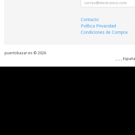
Contacto
Política Privacidad
Condiciones de Compra
puertobazar.es © 2026
, , , , Españ