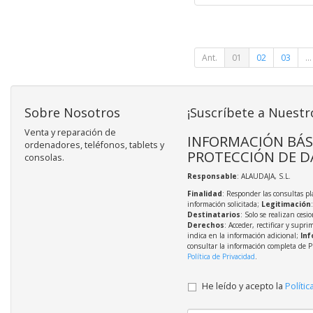
Ant.
01
02
03
...
Sobre Nosotros
¡Suscríbete a Nuestr
Venta y reparación de
INFORMACIÓN BÁS
ordenadores, teléfonos, tablets y
PROTECCIÓN DE D
consolas.
Responsable
: ALAUDAJA, S.L.
Finalidad
: Responder las consultas pl
información solicitada;
Legitimación
Destinatarios
: Solo se realizan cesio
Derechos
: Acceder, rectificar y supri
indica en la información adicional;
Inf
consultar la información completa de P
Política de Privacidad
.
He leído y acepto la
Polític