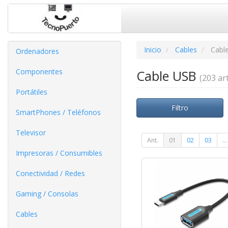
Inicio
Cables
Cabl
Ordenadores
Componentes
Cable USB
(203 art
Portátiles
Filtro
SmartPhones / Teléfonos
Televisor
Ant.
01
02
03
...
Impresoras / Consumibles
Conectividad / Redes
Gaming / Consolas
Cables