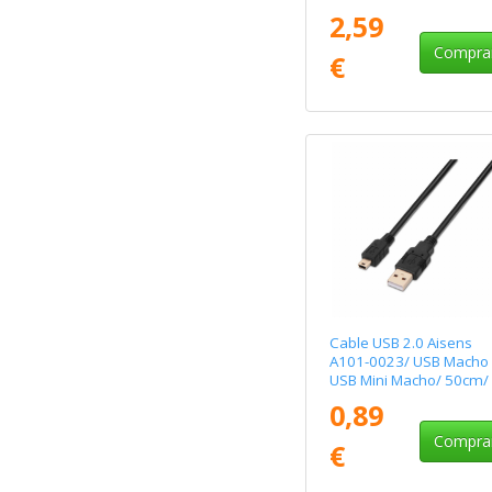
Macho/ 480Mbps/ 2m/
2,59
Negro
Compra
€
Cable USB 2.0 Aisens
A101-0023/ USB Macho 
USB Mini Macho/ 50cm/
Negro
0,89
Compra
€