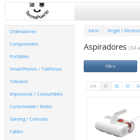
Inicio
Hogar / Electro
Ordenadores
Componentes
Aspiradores
(34 a
Portátiles
Filtro
SmartPhones / Teléfonos
Televisor
Ant.
01
02
03
0
Impresoras / Consumibles
Conectividad / Redes
Gaming / Consolas
Cables