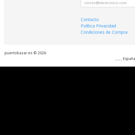
Contacto
Política Privacidad
Condiciones de Compra
puertobazar.es © 2026
, , , , Españ