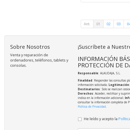
Ant.
01
02
03
0
Sobre Nosotros
¡Suscríbete a Nuestr
Venta y reparación de
INFORMACIÓN BÁS
ordenadores, teléfonos, tablets y
PROTECCIÓN DE D
consolas.
Responsable
: ALAUDAJA, S.L.
Finalidad
: Responder las consultas pl
información solicitada;
Legitimación
Destinatarios
: Solo se realizan cesio
Derechos
: Acceder, rectificar y supri
indica en la información adicional;
Inf
consultar la información completa de P
Política de Privacidad
.
He leído y acepto la
Polític