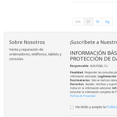
Ant.
01
02
Sig.
Sobre Nosotros
¡Suscríbete a Nuestr
Venta y reparación de
INFORMACIÓN BÁS
ordenadores, teléfonos, tablets y
PROTECCIÓN DE D
consolas.
Responsable
: ALAUDAJA, S.L.
Finalidad
: Responder las consultas pl
información solicitada;
Legitimación
Destinatarios
: Solo se realizan cesio
Derechos
: Acceder, rectificar y supri
indica en la información adicional;
Inf
consultar la información completa de P
Política de Privacidad
.
He leído y acepto la
Polític