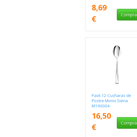
8,69
Compra
€
Pack 12 Cucharas de
Postre Monix Siena
M190004
16,50
Compra
€