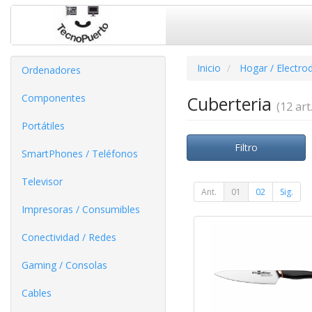
Inicio
Hogar / Electro
Ordenadores
Componentes
Cuberteria
(12 art.
Portátiles
Filtro
SmartPhones / Teléfonos
Televisor
Ant.
01
02
Sig.
Impresoras / Consumibles
Conectividad / Redes
Gaming / Consolas
Cables