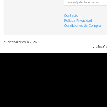
Contacto
Política Privacidad
Condiciones de Compra
puertobazar.es © 2026
, , , , Españ