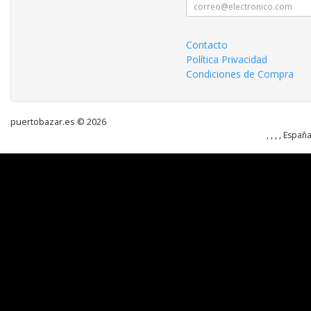
Contacto
Política Privacidad
Condiciones de Compra
puertobazar.es © 2026
, , , , Españ