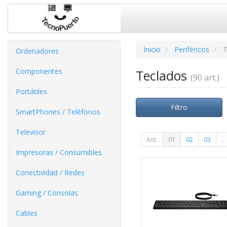
Inicio
Periféricos
T
Ordenadores
Componentes
Teclados
(90 art.)
Portátiles
Filtro
SmartPhones / Teléfonos
Televisor
Ant.
01
02
03
...
Impresoras / Consumibles
Conectividad / Redes
Gaming / Consolas
Cables