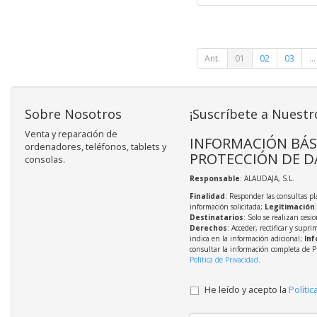
Ant.
01
02
03
...
Sobre Nosotros
¡Suscríbete a Nuestr
Venta y reparación de
INFORMACIÓN BÁS
ordenadores, teléfonos, tablets y
PROTECCIÓN DE D
consolas.
Responsable
: ALAUDAJA, S.L.
Finalidad
: Responder las consultas pl
información solicitada;
Legitimación
Destinatarios
: Solo se realizan cesio
Derechos
: Acceder, rectificar y supri
indica en la información adicional;
Inf
consultar la información completa de P
Política de Privacidad
.
He leído y acepto la
Polític