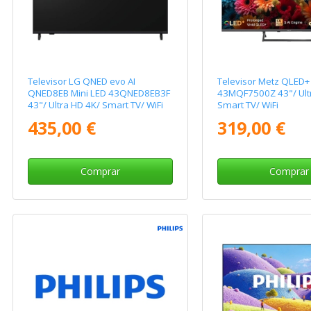
Televisor LG QNED evo AI
Televisor Metz QLED+
QNED8EB Mini LED 43QNED8EB3F
43MQF7500Z 43"/ Ult
43"/ Ultra HD 4K/ Smart TV/ WiFi
Smart TV/ WiFi
435,00 €
319,00 €
Comprar
Comprar