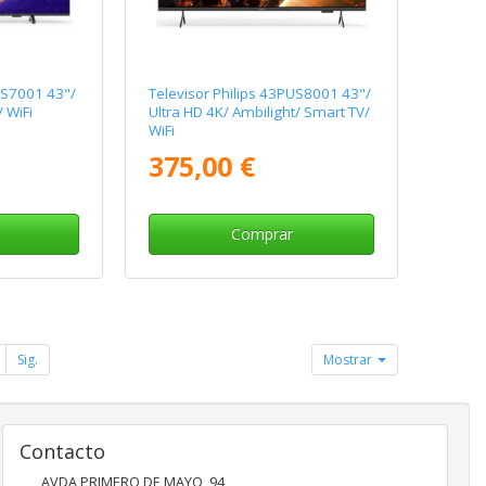
US7001 43"/
Televisor Philips 43PUS8001 43"/
 WiFi
Ultra HD 4K/ Ambilight/ Smart TV/
WiFi
375,00 €
Comprar
Sig.
Mostrar
Contacto
AVDA PRIMERO DE MAYO, 94