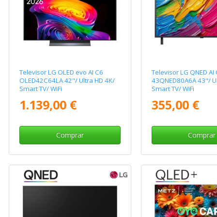
Televisor LG OLED evo AI C6
Televisor LG QNED A
OLED42C64LA 42"/ Ultra HD 4K/
43QNED80A6A 43"/ Ul
Smart TV/ WiFi
Smart TV/ WiFi
1.139,00 €
355,00 €
Comprar
Comprar