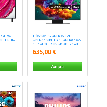
I QNED80
Televisor LG QNED evo AI
tra HD 4K/
QNED87 Mini LED 43QNED87B6A
43"/ Ultra HD 4K/ Smart TV/ WiFi
635,00 €
Comprar