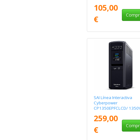
Formato Bloque
105,00
Compr
€
SAI Línea Interactiva
Cyberpower
CP1350EPFCLCD/ 1350
810W/ 6 Salidas/ Forma
259,00
Torre
Compr
€