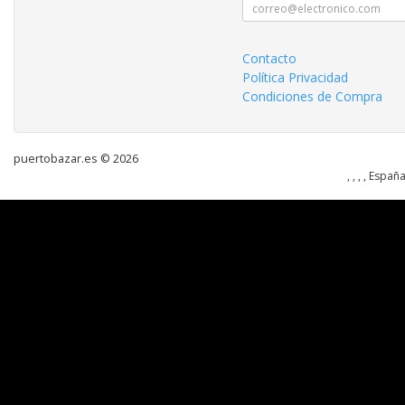
Contacto
Política Privacidad
Condiciones de Compra
puertobazar.es © 2026
, , , , Españ