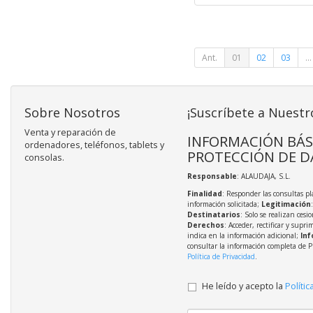
Ant.
01
02
03
...
Sobre Nosotros
¡Suscríbete a Nuestr
Venta y reparación de
INFORMACIÓN BÁS
ordenadores, teléfonos, tablets y
PROTECCIÓN DE D
consolas.
Responsable
: ALAUDAJA, S.L.
Finalidad
: Responder las consultas pl
información solicitada;
Legitimación
Destinatarios
: Solo se realizan cesio
Derechos
: Acceder, rectificar y supri
indica en la información adicional;
Inf
consultar la información completa de P
Política de Privacidad
.
He leído y acepto la
Polític