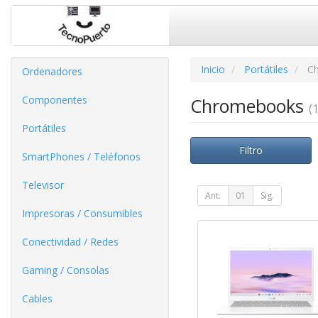
Inicio
Portátiles
C
Ordenadores
Componentes
Chromebooks
(1
Portátiles
Filtro
SmartPhones / Teléfonos
Televisor
Ant.
01
Sig.
Impresoras / Consumibles
Conectividad / Redes
Gaming / Consolas
Cables