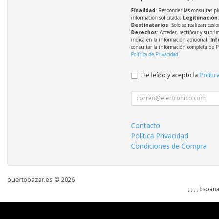
Finalidad
: Responder las consultas pl
información solicitada;
Legitimación
Destinatarios
: Solo se realizan cesio
Derechos
: Acceder, rectificar y supri
indica en la información adicional;
Inf
consultar la información completa de P
Política de Privacidad
.
He leído y acepto la
Polític
Contacto
Política Privacidad
Condiciones de Compra
puertobazar.es © 2026
, , , , Españ