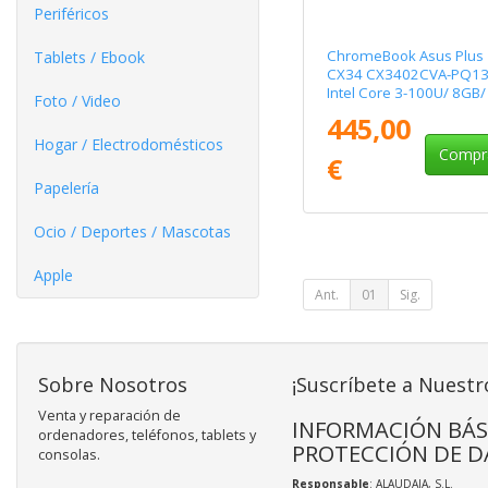
Periféricos
ChromeBook Asus Plus
Tablets / Ebook
CX34 CX3402CVA-PQ1
Intel Core 3-100U/ 8GB/
Foto / Video
256GB/ 14"/ Chrome O
445,00
Hogar / Electrodomésticos
Compr
€
Papelería
Ocio / Deportes / Mascotas
Apple
Ant.
01
Sig.
Sobre Nosotros
¡Suscríbete a Nuestr
Venta y reparación de
INFORMACIÓN BÁS
ordenadores, teléfonos, tablets y
PROTECCIÓN DE D
consolas.
Responsable
: ALAUDAJA, S.L.