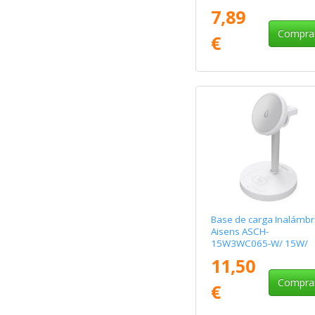
Negro
7,89
Compra
€
Base de carga Inalámbr
Aisens ASCH-
15W3WC065-W/ 15W/
Blanco
11,50
Compra
€