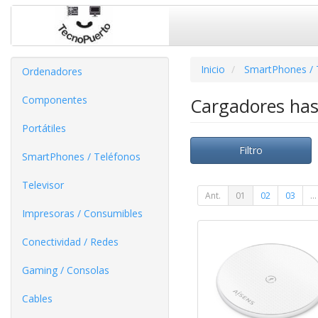
Inicio
SmartPhones / 
Ordenadores
Componentes
Cargadores ha
Portátiles
Filtro
SmartPhones / Teléfonos
Televisor
Ant.
01
02
03
...
Impresoras / Consumibles
Conectividad / Redes
Gaming / Consolas
Cables