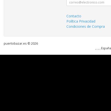
Contacto
Política Privacidad
Condiciones de Compra
puertobazar.es © 2026
, , , , Españ