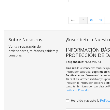
Ant.
01
02
03
...
Sobre Nosotros
¡Suscríbete a Nuestr
Venta y reparación de
INFORMACIÓN BÁS
ordenadores, teléfonos, tablets y
PROTECCIÓN DE D
consolas.
Responsable
: ALAUDAJA, S.L.
Finalidad
: Responder las consultas pl
información solicitada;
Legitimación
Destinatarios
: Solo se realizan cesio
Derechos
: Acceder, rectificar y supri
indica en la información adicional;
Inf
consultar la información completa de P
Política de Privacidad
.
He leído y acepto la
Polític