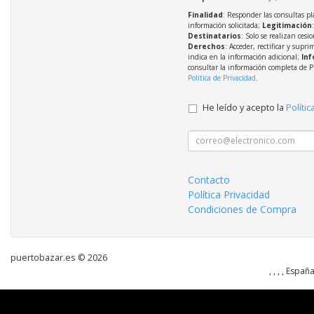
Finalidad
: Responder las consultas pl
información solicitada;
Legitimación
Destinatarios
: Solo se realizan cesio
Derechos
: Acceder, rectificar y supri
indica en la información adicional;
Inf
consultar la información completa de P
Política de Privacidad
.
He leído y acepto la
Polític
Contacto
Política Privacidad
Condiciones de Compra
puertobazar.es © 2026
, , , , Españ