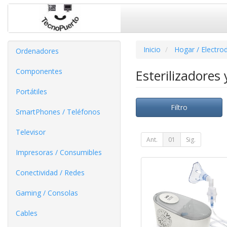
Inicio
Hogar / Electro
Ordenadores
Componentes
Esterilizadores
Portátiles
Filtro
SmartPhones / Teléfonos
Televisor
Ant.
01
Sig.
Impresoras / Consumibles
Conectividad / Redes
Gaming / Consolas
Cables