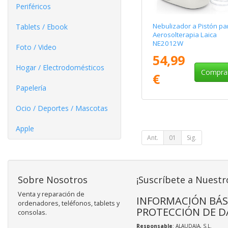
Periféricos
Nebulizador a Pistón pa
Tablets / Ebook
Aerosolterapia Laica
NE2012W
Foto / Video
54,99
Hogar / Electrodomésticos
Compra
€
Papelería
Ocio / Deportes / Mascotas
Apple
Ant.
01
Sig.
Sobre Nosotros
¡Suscríbete a Nuestr
Venta y reparación de
INFORMACIÓN BÁS
ordenadores, teléfonos, tablets y
PROTECCIÓN DE D
consolas.
Responsable
: ALAUDAJA, S.L.