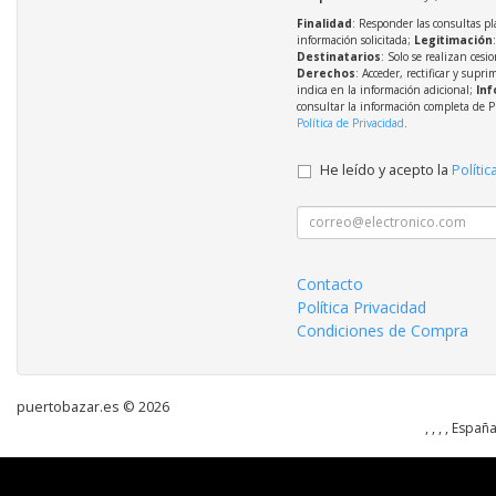
Finalidad
: Responder las consultas pl
información solicitada;
Legitimación
Destinatarios
: Solo se realizan cesio
Derechos
: Acceder, rectificar y supri
indica en la información adicional;
Inf
consultar la información completa de P
Política de Privacidad
.
He leído y acepto la
Polític
Contacto
Política Privacidad
Condiciones de Compra
puertobazar.es © 2026
, , , , Españ