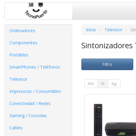
Inicio
Televisor
Si
Ordenadores
Componentes
Sintonizadores
Portátiles
Filtro
SmartPhones / Teléfonos
Televisor
Ant.
01
Sig.
Impresoras / Consumibles
Conectividad / Redes
Gaming / Consolas
Cables