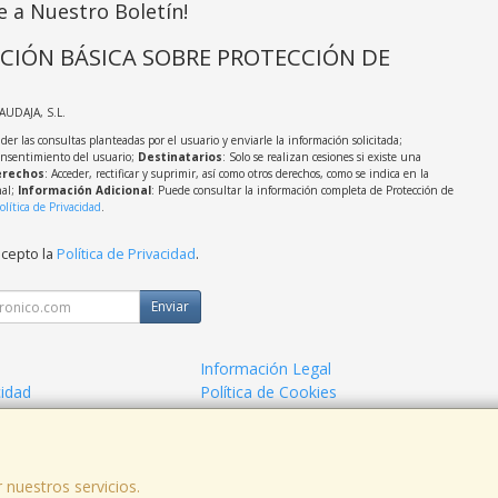
e a Nuestro Boletín!
CIÓN BÁSICA SOBRE PROTECCIÓN DE
LAUDAJA, S.L.
der las consultas planteadas por el usuario y enviarle la información solicitada;
onsentimiento del usuario;
Destinatarios
: Solo se realizan cesiones si existe una
rechos
: Acceder, rectificar y suprimir, así como otros derechos, como se indica en la
nal;
Información Adicional
: Puede consultar la información completa de Protección de
olítica de Privacidad
.
acepto la
Política de Privacidad
.
Enviar
Información Legal
cidad
Política de Cookies
de Compra
Formas de Pago
 nuestros servicios.