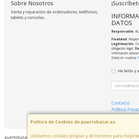
Sobre Nosotros
¡Suscríbet
Venta y reparación de ordenadores, teléfonos,
INFORMA
tablets y consolas.
DATOS
Responsable
: A
Finalidad
: Respon
Legitimación
: C
obligación legal;
De
información adicio
Datos en nuestra
P
He leído y 
Contacto
Política Priva
Condiciones 
Política de Cookies de puertobazar.es
Utilizamos cookies propias y de terceros para mejorar
puertobazar.es © 2026