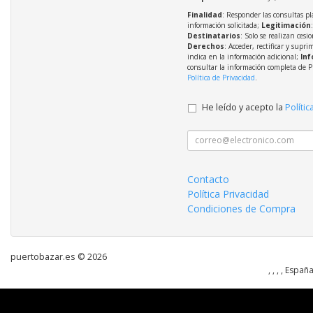
Finalidad
: Responder las consultas pl
información solicitada;
Legitimación
Destinatarios
: Solo se realizan cesio
Derechos
: Acceder, rectificar y supri
indica en la información adicional;
Inf
consultar la información completa de P
Política de Privacidad
.
He leído y acepto la
Polític
Contacto
Política Privacidad
Condiciones de Compra
puertobazar.es © 2026
, , , , Españ