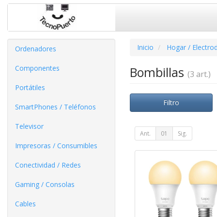
Inicio
Hogar / Electro
Ordenadores
Componentes
Bombillas
(3 art.)
Portátiles
Filtro
SmartPhones / Teléfonos
Televisor
Ant.
01
Sig.
Impresoras / Consumibles
Conectividad / Redes
Gaming / Consolas
Cables