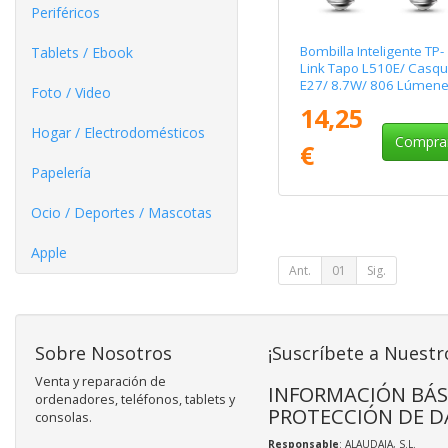
Periféricos
Bombilla Inteligente TP-
Tablets / Ebook
Link Tapo L510E/ Casqui
E27/ 8.7W/ 806 Lúmene
Foto / Video
2700K/ Pack 2
14,25
Hogar / Electrodomésticos
Compra
€
Papelería
Ocio / Deportes / Mascotas
Apple
Ant.
01
Sig.
Sobre Nosotros
¡Suscríbete a Nuestr
Venta y reparación de
INFORMACIÓN BÁS
ordenadores, teléfonos, tablets y
PROTECCIÓN DE D
consolas.
Responsable
: ALAUDAJA, S.L.