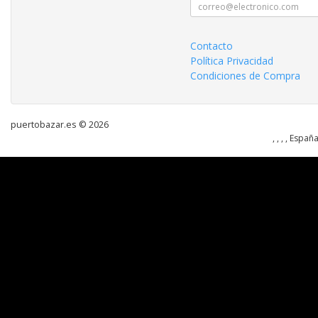
Contacto
Política Privacidad
Condiciones de Compra
puertobazar.es © 2026
, , , , Españ