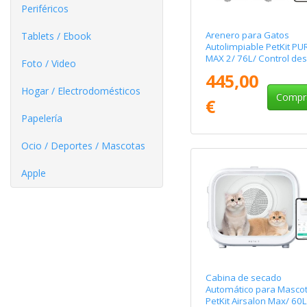
Periféricos
Arenero para Gatos
Tablets / Ebook
Autolimpiable PetKit PU
MAX 2/ 76L/ Control de
Foto / Video
APP/ Blanco Mate
445,00
Hogar / Electrodomésticos
Compr
€
Papelería
Ocio / Deportes / Mascotas
Apple
Cabina de secado
Automático para Masco
PetKit Airsalon Max/ 60L