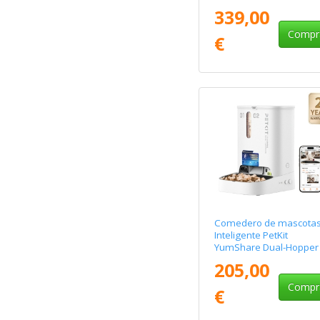
Control desde APP
339,00
Compr
€
Comedero de mascota
Inteligente PetKit
YumShare Dual-Hopper 
Cámara HD/ con
205,00
Micrófono
Compr
€