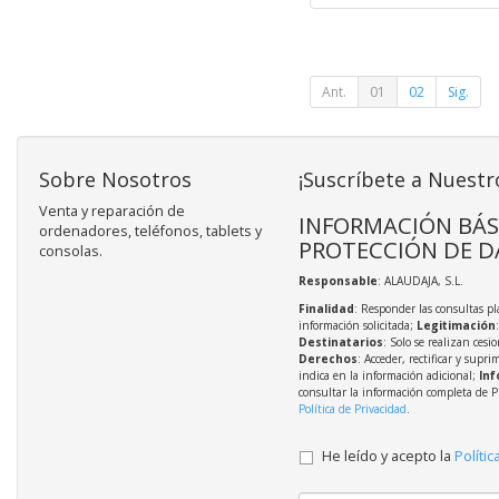
Ant.
01
02
Sig.
Sobre Nosotros
¡Suscríbete a Nuestr
Venta y reparación de
INFORMACIÓN BÁS
ordenadores, teléfonos, tablets y
PROTECCIÓN DE D
consolas.
Responsable
: ALAUDAJA, S.L.
Finalidad
: Responder las consultas pl
información solicitada;
Legitimación
Destinatarios
: Solo se realizan cesio
Derechos
: Acceder, rectificar y supri
indica en la información adicional;
Inf
consultar la información completa de P
Política de Privacidad
.
He leído y acepto la
Polític