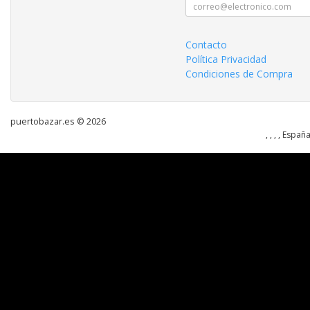
Contacto
Política Privacidad
Condiciones de Compra
puertobazar.es © 2026
, , , , Españ