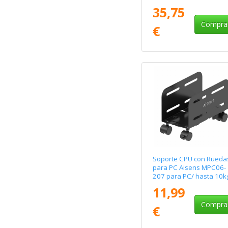
35,75
Compra
€
Soporte CPU con Rueda
para PC Aisens MPC06-
207 para PC/ hasta 10k
11,99
Compra
€