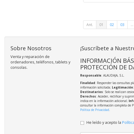
Ant.
01
02
03
...
Sobre Nosotros
¡Suscríbete a Nuestr
Venta y reparación de
INFORMACIÓN BÁS
ordenadores, teléfonos, tablets y
PROTECCIÓN DE D
consolas.
Responsable
: ALAUDAJA, S.L.
Finalidad
: Responder las consultas pl
información solicitada;
Legitimación
Destinatarios
: Solo se realizan cesio
Derechos
: Acceder, rectificar y supri
indica en la información adicional;
Inf
consultar la información completa de P
Política de Privacidad
.
He leído y acepto la
Polític