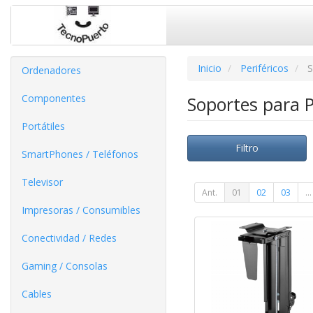
Inicio
Periféricos
S
Ordenadores
Componentes
Soportes para 
Portátiles
Filtro
SmartPhones / Teléfonos
Televisor
Ant.
01
02
03
...
Impresoras / Consumibles
Conectividad / Redes
Gaming / Consolas
Cables