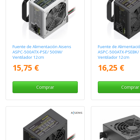
Fuente de Alimentación Aisens
Fuente de Alimentaci
ASPC-500ATX-PSE/ 500W/
ASPC-500ATX-PSEBK/
Ventilador 12cm
Ventilador 12cm
15,75 €
16,25 €
Comprar
Comprar