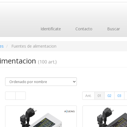
Identifícate
Contacto
Buscar
es
Fuentes de alimentacion
limentacion
(100 art.)
Ant.
01
02
03