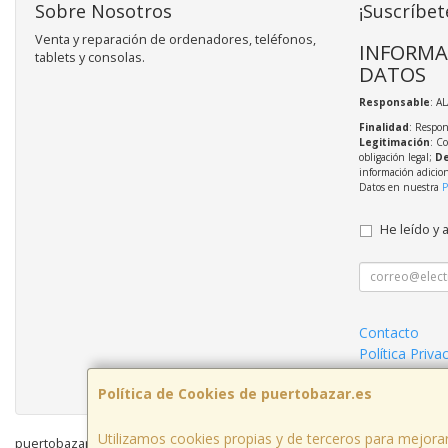
Sobre Nosotros
¡Suscríbet
Venta y reparación de ordenadores, teléfonos,
INFORMA
tablets y consolas.
DATOS
Responsable
: A
Finalidad
: Respon
Legitimación
: C
obligación legal;
De
información adicio
Datos en nuestra
P
He leído y 
Contacto
Política Priva
Condiciones 
Política de Cookies de puertobazar.es
Utilizamos cookies propias y de terceros para mejorar
puertobazar.es © 2026