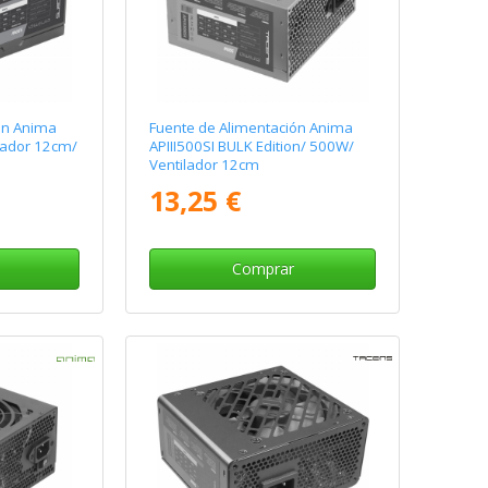
ón Anima
Fuente de Alimentación Anima
lador 12cm/
APIII500SI BULK Edition/ 500W/
Ventilador 12cm
13,25 €
Comprar