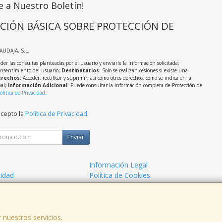
e a Nuestro Boletín!
CIÓN BÁSICA SOBRE PROTECCIÓN DE
LAUDAJA, S.L.
der las consultas planteadas por el usuario y enviarle la información solicitada;
onsentimiento del usuario;
Destinatarios
: Solo se realizan cesiones si existe una
rechos
: Acceder, rectificar y suprimir, así como otros derechos, como se indica en la
nal;
Información Adicional
: Puede consultar la información completa de Protección de
olítica de Privacidad
.
acepto la
Política de Privacidad
.
Enviar
Información Legal
cidad
Política de Cookies
de Compra
Formas de Pago
 nuestros servicios.