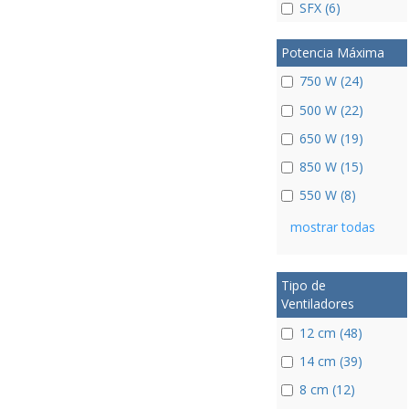
SFX (6)
Potencia Máxima
750 W (24)
500 W (22)
650 W (19)
850 W (15)
550 W (8)
mostrar todas
Tipo de
Ventiladores
12 cm (48)
14 cm (39)
8 cm (12)