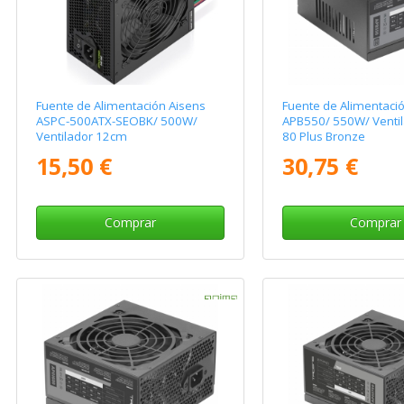
Fuente de Alimentación Aisens
Fuente de Alimentaci
ASPC-500ATX-SEOBK/ 500W/
APB550/ 550W/ Venti
Ventilador 12cm
80 Plus Bronze
15,50 €
30,75 €
Comprar
Comprar