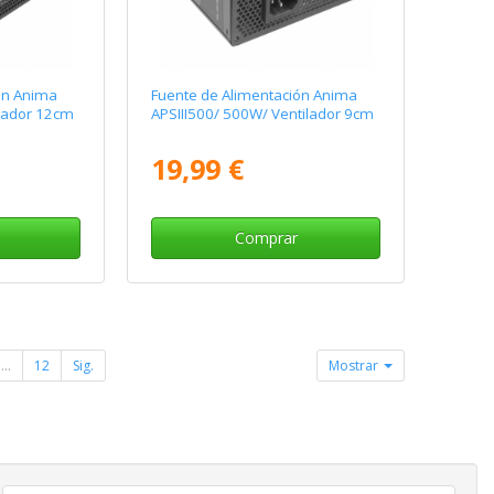
ón Anima
Fuente de Alimentación Anima
ilador 12cm
APSIII500/ 500W/ Ventilador 9cm
19,99 €
Comprar
...
12
Sig.
Mostrar