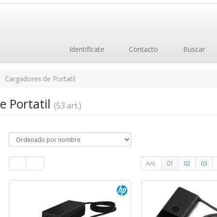
Identifícate
Contacto
Buscar
Cargadores de Portatil
e Portatil
(53 art.)
Ant.
01
02
03