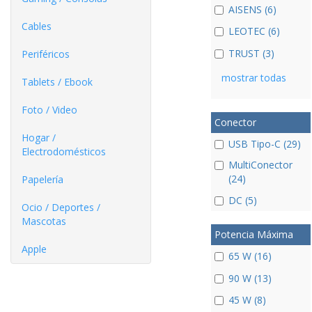
AISENS (6)
Cables
LEOTEC (6)
TRUST (3)
Periféricos
mostrar todas
Tablets / Ebook
Foto / Video
Conector
Hogar /
USB Tipo-C (29)
Electrodomésticos
MultiConector
(24)
Papelería
DC (5)
Ocio / Deportes /
Mascotas
Potencia Máxima
Apple
65 W (16)
90 W (13)
45 W (8)