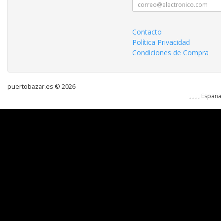
Contacto
Política Privacidad
Condiciones de Compra
puertobazar.es © 2026
, , , , Españ