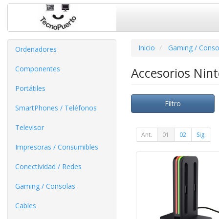
Inicio
Gaming / Conso
Ordenadores
Componentes
Accesorios Nin
Portátiles
Filtro
SmartPhones / Teléfonos
Televisor
Ant.
01
02
Sig.
Impresoras / Consumibles
Conectividad / Redes
Gaming / Consolas
Cables