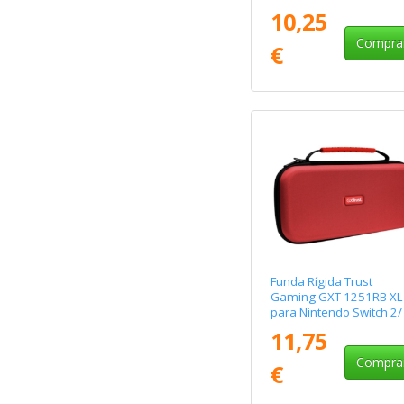
Azul
10,25
Compra
€
Funda Rígida Trust
Gaming GXT 1251RB XL
para Nintendo Switch 2/
Rojo y Azul
11,75
Compra
€