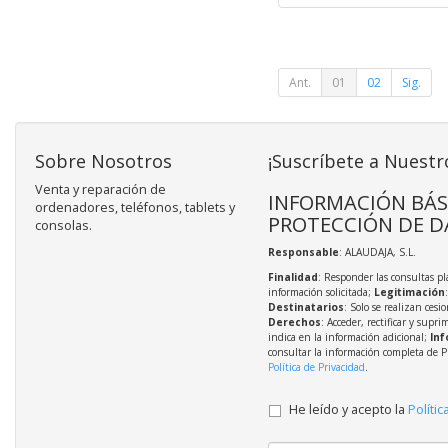
Ant.
01
02
Sig.
Sobre Nosotros
¡Suscríbete a Nuestr
Venta y reparación de
INFORMACIÓN BÁS
ordenadores, teléfonos, tablets y
PROTECCIÓN DE D
consolas.
Responsable
: ALAUDAJA, S.L.
Finalidad
: Responder las consultas pl
información solicitada;
Legitimación
Destinatarios
: Solo se realizan cesio
Derechos
: Acceder, rectificar y supri
indica en la información adicional;
Inf
consultar la información completa de P
Política de Privacidad
.
He leído y acepto la
Polític