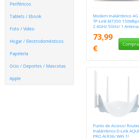
Periféricos
Modem Inalámbrico 4G
Tablets / Ebook
TP-Link M7350 150Mbp
2.4GHz 5GHz/ 1 Antena
Foto / Video
WiFi 802.11a/b/g/n
73,99
Hogar / Electrodomésticos
Compra
€
Papelería
Ocio / Deportes / Mascotas
Apple
Punto de Acceso/ Route
Inalámbrico D-Link AQU
PRO AI R36/ WiFi 7/