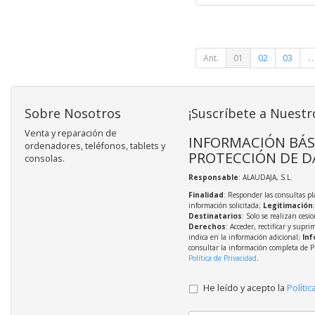
Ant.
01
02
03
...
Sobre Nosotros
¡Suscríbete a Nuestr
Venta y reparación de
INFORMACIÓN BÁS
ordenadores, teléfonos, tablets y
PROTECCIÓN DE D
consolas.
Responsable
: ALAUDAJA, S.L.
Finalidad
: Responder las consultas pl
información solicitada;
Legitimación
Destinatarios
: Solo se realizan cesio
Derechos
: Acceder, rectificar y supri
indica en la información adicional;
Inf
consultar la información completa de P
Política de Privacidad
.
He leído y acepto la
Polític