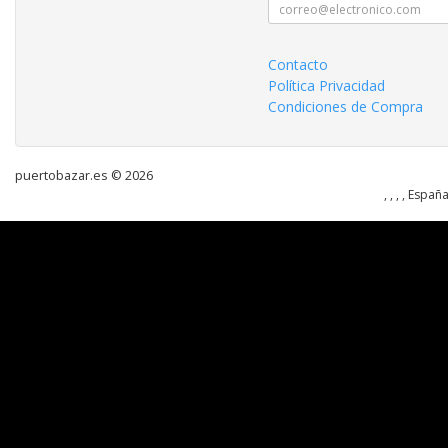
Contacto
Política Privacidad
Condiciones de Compra
puertobazar.es © 2026
, , , , Españ