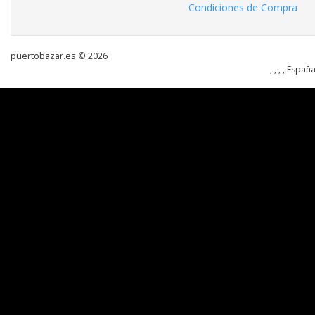
Condiciones de Compra
puertobazar.es © 2026
, , , , Españ