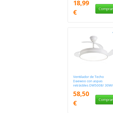
18,99
Compra
€
Ventilador de Techo
Daewoo con aspas
retráctiles DW5008/ 30W/
Aspas/ 6 Velocidades
58,50
Compra
€