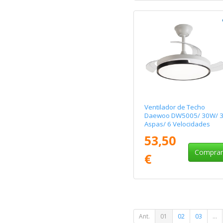
Ventilador de Techo
Daewoo DW5005/ 30W/ 
Aspas/ 6 Velocidades
53,50
Compra
€
Ant.
01
02
03
...