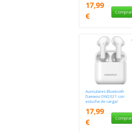
Autonomía 6h/ Negros
17,99
Compra
€
Auriculares Bluetooth
Daewoo DW2021 con
estuche de carga/
Autonomía 5h/ Blancos
17,99
Compra
€