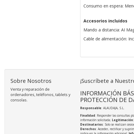
Consumo en espera: Meno
Accesorios incluidos
Mando a distancia: AI 
Cable de alimentación: In
Sobre Nosotros
¡Suscríbete a Nuestr
Venta y reparación de
INFORMACIÓN BÁS
ordenadores, teléfonos, tablets y
PROTECCIÓN DE D
consolas.
Responsable
: ALAUDAJA, S.L.
Finalidad
: Responder las consultas pl
información solicitada;
Legitimación
Destinatarios
: Solo se realizan cesio
Derechos
: Acceder, rectificar y supri
indica en la información adicional;
Inf