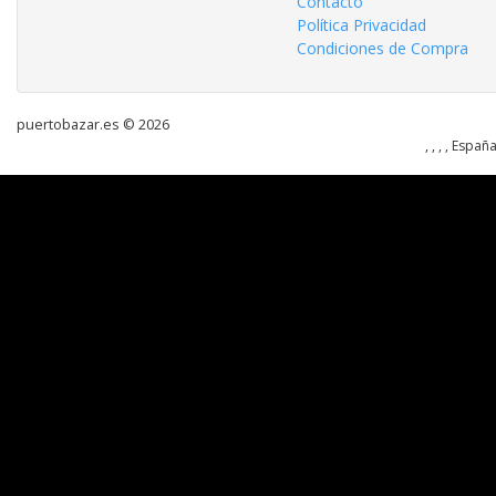
Contacto
Política Privacidad
Condiciones de Compra
puertobazar.es © 2026
, , , , Españ