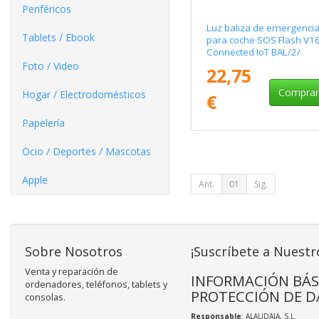
Periféricos
Luz baliza de emergenci
Tablets / Ebook
para coche SOS Flash V1
Connected IoT BAL/2/
Homologada/ Base
Foto / Video
22,75
Imantada/ Geolocalizable
Funciona a Pilas
Compra
Hogar / Electrodomésticos
€
Papelería
Ocio / Deportes / Mascotas
Apple
Ant.
01
Sig.
Sobre Nosotros
¡Suscríbete a Nuestr
Venta y reparación de
INFORMACIÓN BÁS
ordenadores, teléfonos, tablets y
PROTECCIÓN DE D
consolas.
Responsable
: ALAUDAJA, S.L.