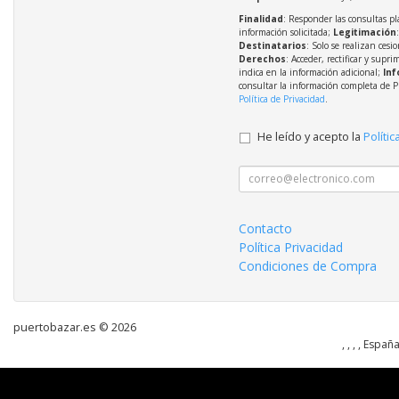
Finalidad
: Responder las consultas pl
información solicitada;
Legitimación
Destinatarios
: Solo se realizan cesio
Derechos
: Acceder, rectificar y supri
indica en la información adicional;
Inf
consultar la información completa de P
Política de Privacidad
.
He leído y acepto la
Polític
Contacto
Política Privacidad
Condiciones de Compra
puertobazar.es © 2026
, , , , Españ