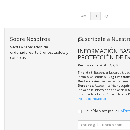
Ant.
01
Sig.
Sobre Nosotros
¡Suscríbete a Nuestr
Venta y reparación de
INFORMACIÓN BÁS
ordenadores, teléfonos, tablets y
PROTECCIÓN DE D
consolas.
Responsable
: ALAUDAJA, S.L.
Finalidad
: Responder las consultas pl
información solicitada;
Legitimación
Destinatarios
: Solo se realizan cesio
Derechos
: Acceder, rectificar y supri
indica en la información adicional;
Inf
consultar la información completa de P
Política de Privacidad
.
He leído y acepto la
Polític