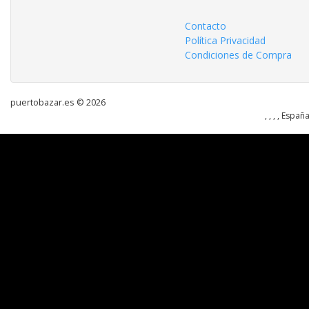
Contacto
Política Privacidad
Condiciones de Compra
puertobazar.es © 2026
, , , , Españ