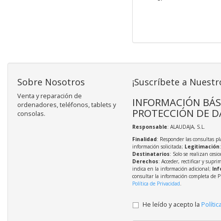
Sobre Nosotros
¡Suscríbete a Nuestr
Venta y reparación de
INFORMACIÓN BÁS
ordenadores, teléfonos, tablets y
PROTECCIÓN DE D
consolas.
Responsable
: ALAUDAJA, S.L.
Finalidad
: Responder las consultas pl
información solicitada;
Legitimación
Destinatarios
: Solo se realizan cesio
Derechos
: Acceder, rectificar y supri
indica en la información adicional;
Inf
consultar la información completa de P
Política de Privacidad
.
He leído y acepto la
Polític