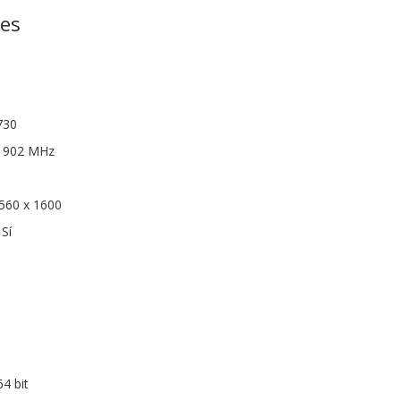
nes
730
: 902 MHz
560 x 1600
Sí
4 bit