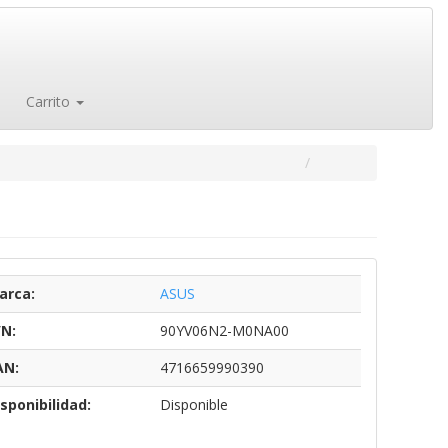
Carrito
arca:
ASUS
/N:
90YV06N2-M0NA00
AN:
4716659990390
sponibilidad:
Disponible