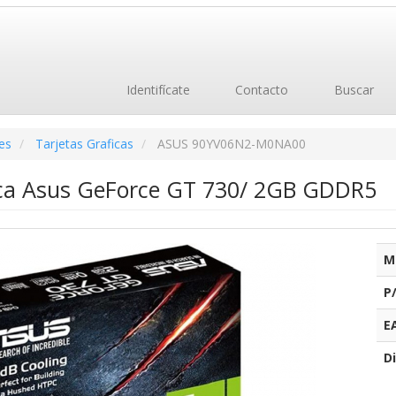
Identifícate
Contacto
Buscar
es
Tarjetas Graficas
ASUS 90YV06N2-M0NA00
ica Asus GeForce GT 730/ 2GB GDDR5
M
P
E
Di