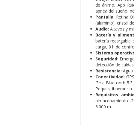
de ánimo, App Ruid
apnea del sueño, no
Pantalla:
Retina OL
(aluminio), cristal d
Audio:
Altavoz y mi
Batería y aliment
batería recargable 
carga, 8 h de contr
Sistema operativo
Seguridad:
Emergen
detección de caídas,
Resistencia:
Agua h
Conectividad:
GPS 
GHz, Bluetooth 5.3,
Peques, itinerancia
Requisitos ambie
almacenamiento -20
3.000 m