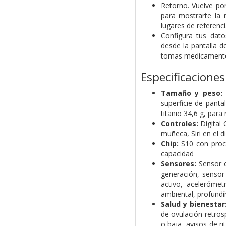
Retorno. Vuelve por
para mostrarte la
lugares de referenc
Configura tus dato
desde la pantalla d
tomas medicament
Especificaciones
Tamaño y peso:
superficie de panta
titanio 34,6 g, pa
Controles:
Digital 
muñeca, Siri en el d
Chip:
S10 con proce
capacidad
Sensores:
Sensor e
generación, sensor
activo, acelerómet
ambiental, profund
Salud y bienestar
de ovulación retros
o baja, avisos de r