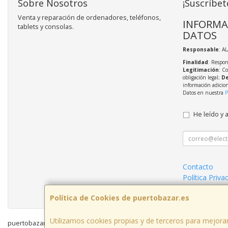
Sobre Nosotros
¡Suscríbet
Venta y reparación de ordenadores, teléfonos,
INFORMA
tablets y consolas.
DATOS
Responsable
: A
Finalidad
: Respon
Legitimación
: C
obligación legal;
De
información adicio
Datos en nuestra
P
He leído y 
Contacto
Política Priva
Condiciones 
Política de Cookies de puertobazar.es
Utilizamos cookies propias y de terceros para mejorar
puertobazar.es © 2026