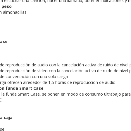
ara escuchar una canción, hacer una llamada, obtener indicaciones y
 peso
n almohadillas
m
Case
de reproducción de audio con la cancelación activa de ruido de nivel 
e reproducción de vídeo con la cancelación activa de ruido de nivel p
de conversación con una sola carga
rga ofrecen alrededor de 1,5 horas de reproducción de audio
on funda Smart Case
n la funda Smart Case, se ponen en modo de consumo ultrabajo para 
C
a caja
se