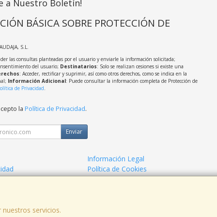
e a Nuestro Boletín!
CIÓN BÁSICA SOBRE PROTECCIÓN DE
LAUDAJA, S.L.
der las consultas planteadas por el usuario y enviarle la información solicitada;
onsentimiento del usuario;
Destinatarios
: Solo se realizan cesiones si existe una
rechos
: Acceder, rectificar y suprimir, así como otros derechos, como se indica en la
nal;
Información Adicional
: Puede consultar la información completa de Protección de
olítica de Privacidad
.
acepto la
Política de Privacidad
.
Enviar
Información Legal
cidad
Política de Cookies
de Compra
Formas de Pago
 nuestros servicios.