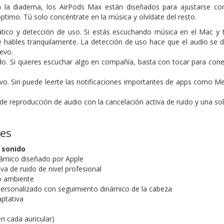
a la diadema, los AirPods Max están diseñados para ajustarse c
ptimo. Tú solo concéntrate en la música y olvídate del resto.
ico y detección de uso. Si estás escuchando música en el Mac y t
 hables tranquilamente. La detección de uso hace que el audio se d
evo.
o. Si quieres escuchar algo en compañía, basta con tocar para cone
tivo. Siri puede leerte las notificaciones importantes de apps como 
de reproducción de audio con la cancelación activa de ruido y una so
nes
 sonido
námico diseñado por Apple
va de ruido de nivel profesional
o ambiente
personalizado con seguimiento dinámico de la cabeza
aptativa
n cada auricular)