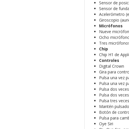
Sensor de posici
Sensor de funda
Acelerómetro (e
Giroscopio (auri
Micrófonos
Nueve micrófono
Ocho micrófonos
Tres micrófonos
Chip
Chip H1 de Apple
Controles
Digital Crown
Gira para contr
Pulsa una vez p
Pulsa una vez p
Pulsa dos veces
Pulsa dos veces
Pulsa tres vece
Mantén pulsado p
Botón de contro
Pulsa para camb
Oye Siri