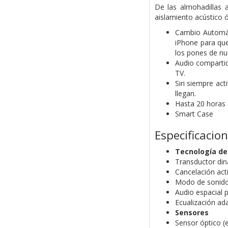
De las almohadillas 
aislamiento acústico ó
Cambio Automát
iPhone para que
los pones de nu
Audio compartid
TV.
Siri siempre ac
llegan.
Hasta 20 horas 
Smart Case
Especificacio
Tecnología de
Transductor di
Cancelación acti
Modo de sonid
Audio espacial 
Ecualización ad
Sensores
Sensor óptico (e