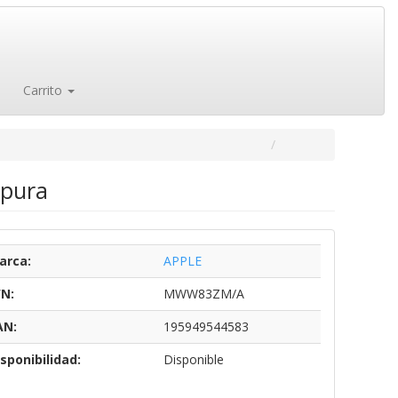
Carrito
rpura
arca:
APPLE
/N:
MWW83ZM/A
AN:
195949544583
sponibilidad:
Disponible