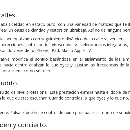
alles.
lta fidelidad en estado puro, con una variedad de matices que te l
ear un oasis de claridad y distorsión ultrabaja. Así no da ninguna p
ial personalizado con seguimiento dinámico de la cabeza, ver series,
s direcciones. Junto con los giroscopios y acelerómetros integrados
 sonido viene de tu iPhone, iPad, Mac o Apple TV.
tativa modifica el sonido basándose en el aislamiento de las almo
s hacia dentro analizan lo que oyes y ajustan las frecuencias de 
da nota suena como se tocó.
udito.
ruido de nivel profesional. Esta prestación elimina hasta el doble de
n lo que quieres escuchar. Cuando controlas lo que oyes y lo que n
te. Pulsa el botón de control de ruido para pasar al modo de sonido
den y concierto.