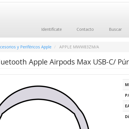
Identifícate
Contacto
Buscar
cesorios y Periféricos Apple
APPLE MWW83ZM/A
Bluetooth Apple Airpods Max USB-C/ Pú
M
P
E
Di