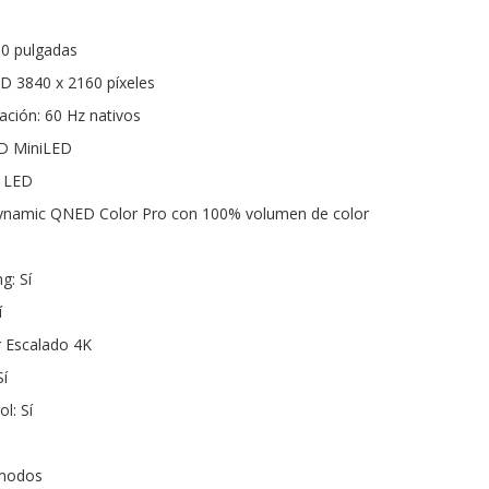
50 pulgadas
HD 3840 x 2160 píxeles
ación: 60 Hz nativos
ED MiniLED
i LED
Dynamic QNED Color Pro con 100% volumen de color
: Sí
í
r Escalado 4K
í
l: Sí
 modos