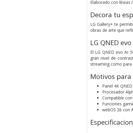
Elaborado con líneas m
Decora tu esp
LG Gallery+ te permi
obras de arte que refle
LG QNED evo
El LG QNED evo AI 50
gran nivel de contras
streaming como para 
Motivos para
Panel 4K QNED 
Procesador Alph
Compatible co
Funciones gami
webOS 26 con Ai
Especificacio