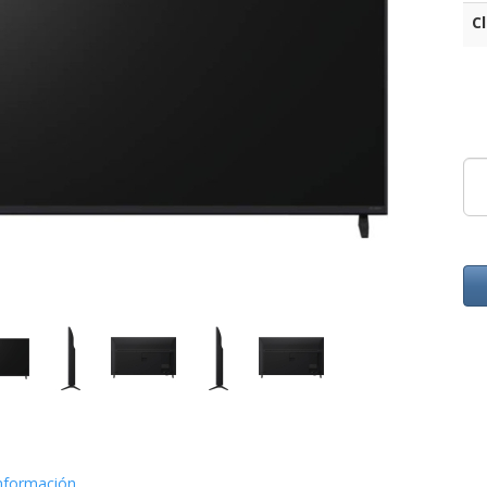
C
nformación