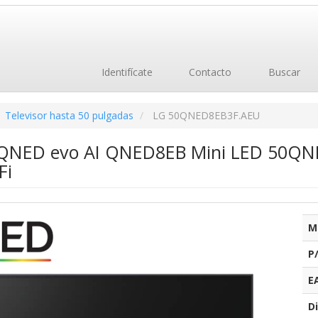
Identifícate
Contacto
Buscar
Televisor hasta 50 pulgadas
LG 50QNED8EB3F.AEU
 QNED evo AI QNED8EB Mini LED 50QNE
Fi
M
P
E
Di