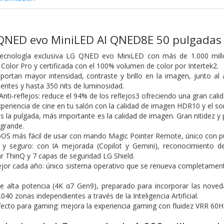
QNED evo MiniLED AI QNED8E 50 pulgadas
 tecnología exclusiva LG QNED evo MiniLED con más de 1.000 mill
lor Pro y certificada con el 100% volumen de color por Intertek2.
ortan mayor intensidad, contraste y brillo en la imagen, junto al
entes y hasta 350 nits de luminosidad.
nti-reflejos: reduce el 94% de los reflejos3 ofreciendo una gran cali
xperiencia de cine en tu salón con la calidad de imagen HDR10 y el son
 la pulgada, más importante es la calidad de imagen. Gran nitidez y 
 grande.
OS más fácil de usar con mando Magic Pointer Remote, único con pu
e y seguro: con IA mejorada (Copilot y Gemini), reconocimiento de
ar ThinQ y 7 capas de seguridad LG Shield.
ejor cada año: único sistema operativo que se renueva completamen
e alta potencia (4K α7 Gen9), preparado para incorporar las noved
040 zonas independientes a través de la Inteligencia Artificial.
fecto para gaming: mejora la experiencia gaming con fluidez VRR 60