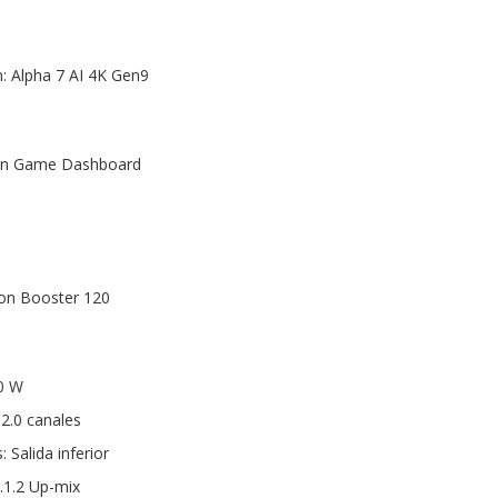
: Alpha 7 AI 4K Gen9
con Game Dashboard
on Booster 120
20 W
 2.0 canales
 Salida inferior
9.1.2 Up-mix