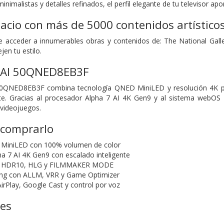
inimalistas y detalles refinados, el perfil elegante de tu televisor ap
acio con más de 5000 contenidos artístico
te acceder a innumerables obras y contenidos de: The National Ga
jen tu estilo.
 AI 50QNED8EB3F
QNED8EB3F combina tecnología QNED MiniLED y resolución 4K para
te. Gracias al procesador Alpha 7 AI 4K Gen9 y al sistema webOS 2
videojuegos.
 comprarlo
MiniLED con 100% volumen de color
a 7 AI 4K Gen9 con escalado inteligente
n HDR10, HLG y FILMMAKER MODE
ng con ALLM, VRR y Game Optimizer
rPlay, Google Cast y control por voz
nes