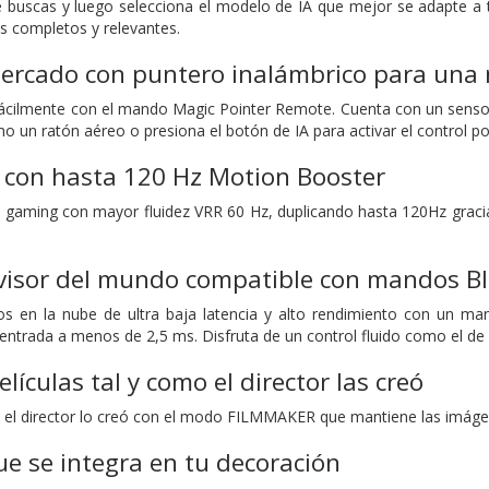
 buscas y luego selecciona el modelo de IA que mejor se adapte a t
s completos y relevantes.
mercado con puntero inalámbrico para una 
 fácilmente con el mando Magic Pointer Remote. Cuenta con un sens
mo un ratón aéreo o presiona el botón de IA para activar el control po
 con hasta 120 Hz Motion Booster
ia gaming con mayor fluidez VRR 60 Hz, duplicando hasta 120Hz gracias
evisor del mundo compatible con mandos Bl
os en la nube de ultra baja latencia y alto rendimiento con un ma
e entrada a menos de 2,5 ms. Disfruta de un control fluido como el d
elículas tal y como el director las creó
mo el director lo creó con el modo FILMMAKER que mantiene las imágene
ue se integra en tu decoración