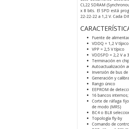
CL22 SDRAM (Synchronous
x 8 bits. El SPD está p
22-22-22 a 1,2 V. Cada DI
CARACTERÍSTIC
Fuente de alimentac
VDDQ = 1,2 V típico
VPP = 2,5 V típico
VDDSPD = 2,2 V a 3
Terminación en chi
Autoactualización 
Inversión de bus de
Generación y calib
Rango único
EEPROM de detección
16 bancos internos
Corte de ráfaga fij
de modo (MRS)
BC4 o BL8 seleccio
Topología fly-by
Comando de control