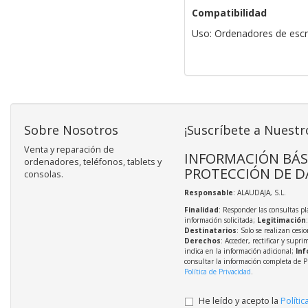
Compatibilidad
Uso: Ordenadores de escri
Sobre Nosotros
¡Suscríbete a Nuestr
Venta y reparación de
INFORMACIÓN BÁS
ordenadores, teléfonos, tablets y
PROTECCIÓN DE D
consolas.
Responsable
: ALAUDAJA, S.L.
Finalidad
: Responder las consultas pl
información solicitada;
Legitimación
Destinatarios
: Solo se realizan cesio
Derechos
: Acceder, rectificar y supri
indica en la información adicional;
Inf
consultar la información completa de P
Política de Privacidad
.
He leído y acepto la
Polític